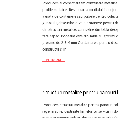
Producem si comercializam containere metalice 
05-
profile metalice. Respectarea mediului inconjur
20
variata de containere sau pubele pentru colecta
gunoiului,deseurilor d-vs. Containere pentru de
din structuri metalice, cu invelire din tabla dec
fara capac. Podeaua este din tabla cu grosimi cu
grosime de 2-3-4 mm Containerele pentru deseur
constructii si in
CONTINUARE…
Structuri metalice pentru panouri f
2013-
Producem structuri metalice pentru panouri sola
05-
regenerabile, destinate firmelor cu servicii in do
13
montare panouri solare, destinate parcurilor fot