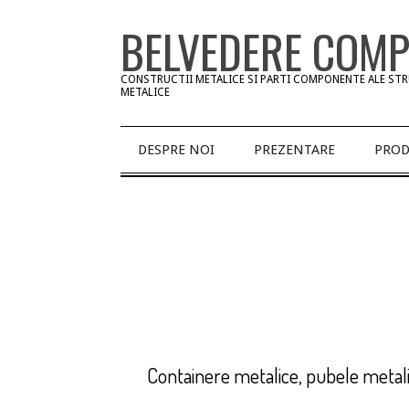
Skip
BELVEDERE COM
to
content
CONSTRUCTII METALICE SI PARTI COMPONENTE ALE ST
METALICE
Primary
DESPRE NOI
PREZENTARE
PROD
Navigation
Menu
Containere metalice, pubele meta
2013-