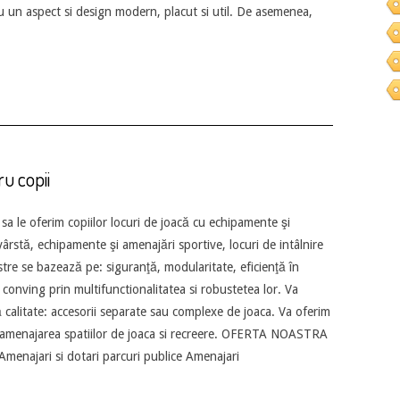
 cu un aspect si design modern, placut si util. De asemenea,
u copii
a le oferim copiilor locuri de joacă cu echipamente şi
ârstă, echipamente şi amenajări sportive, locuri de intâlnire
stre se bazează pe: siguranţă, modularitate, eficienţă în
conving prin multifunctionalitatea si robustetea lor. Va
ă calitate: accesorii separate sau complexe de joaca. Va oferim
 si amenajarea spatiilor de joaca si recreere. OFERTA NOASTRA
 Amenajari si dotari parcuri publice Amenajari