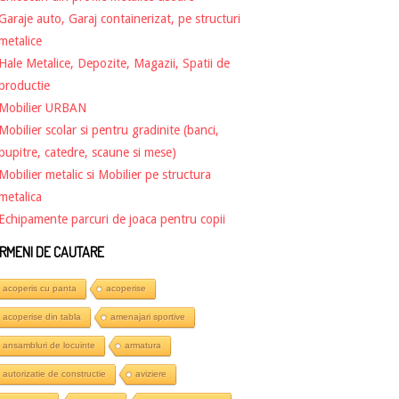
Garaje auto, Garaj containerizat, pe structuri
metalice
Hale Metalice, Depozite, Magazii, Spatii de
productie
Mobilier URBAN
Mobilier scolar si pentru gradinite (banci,
pupitre, catedre, scaune si mese)
Mobilier metalic si Mobilier pe structura
metalica
Echipamente parcuri de joaca pentru copii
RMENI DE CAUTARE
acoperis cu panta
acoperise
acoperise din tabla
amenajari sportive
ansambluri de locuinte
armatura
autorizatie de constructie
aviziere