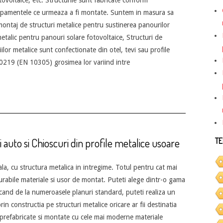
echipamentele ce urmeaza a fi montate. Suntem in masura sa
 montaj de structuri metalice pentru sustinerea panourilor
metalic pentru panouri solare fotovoltaice, Structuri de
iilor metalice sunt confectionate din otel, tevi sau profile
219 (EN 10305) grosimea lor variind intre
ii auto si Chioscuri din profile metalice usoare
TE
la, cu structura metalica in intregime. Totul pentru cat mai
urabile materiale si usor de montat. Puteti alege dintr-o gama
ecand de la numeroasele planuri standard, puteti realiza un
in constructia pe structuri metalice oricare ar fii destinatia
t prefabricate si montate cu cele mai moderne materiale