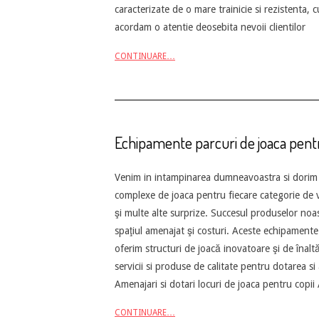
caracterizate de o mare trainicie si rezistenta,
acordam o atentie deosebita nevoii clientilor
CONTINUARE…
Echipamente parcuri de joaca pentr
2013-
Venim in intampinarea dumneavoastra si dorim s
05-
complexe de joaca pentru fiecare categorie de v
12
şi multe alte surprize. Succesul produselor noa
spaţiul amenajat şi costuri. Aceste echipamente 
oferim structuri de joacă inovatoare şi de înalt
servicii si produse de calitate pentru dotarea
Amenajari si dotari locuri de joaca pentru copii
CONTINUARE…