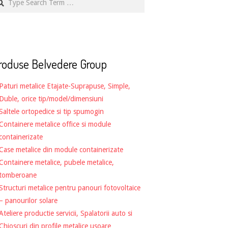
roduse Belvedere Group
Paturi metalice Etajate-Suprapuse, Simple,
Duble, orice tip/model/dimensiuni
Saltele ortopedice si tip spumogin
Containere metalice office si module
containerizate
Case metalice din module containerizate
Containere metalice, pubele metalice,
tomberoane
Structuri metalice pentru panouri fotovoltaice
– panourilor solare
Ateliere productie servicii, Spalatorii auto si
Chioscuri din profile metalice usoare