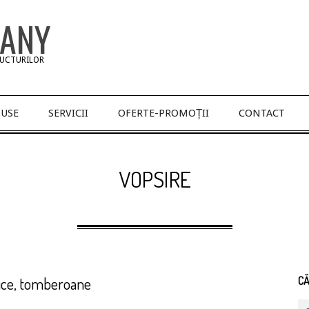
PANY
RUCTURILOR
USE
SERVICII
OFERTE-PROMOȚII
CONTACT
VOPSIRE
lice, tomberoane
C
Se