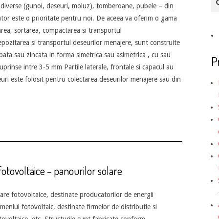
diverse (gunoi, deseuri, moluz), tomberoane, pubele – din
ator este o prioritate pentru noi. De aceea va oferim o gama
rea, sortarea, compactarea si transportul
pozitarea si transportul deseurilor menajere, sunt construite
apata sau zincata in forma simetrica sau asimetrica , cu sau
P
prinse intre 3-5 mm Partile laterale, frontale si capacul au
i este folosit pentru colectarea deseurilor menajere sau din
otovoltaice – panourilor solare
re fotovoltaice, destinate producatorilor de energii
meniul fotovoltaic, destinate firmelor de distributie si
ovoltaice, etc. Structurile sunt fabricate conform