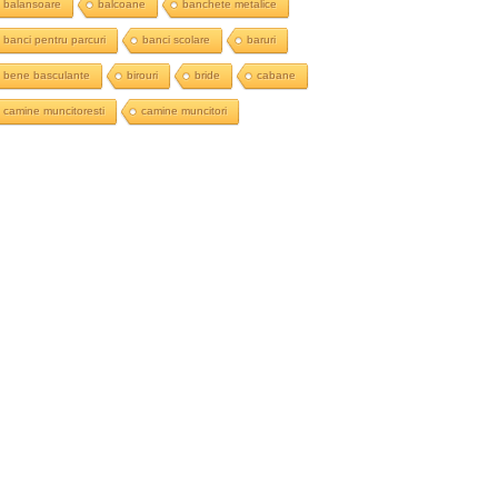
balansoare
balcoane
banchete metalice
banci pentru parcuri
banci scolare
baruri
bene basculante
birouri
bride
cabane
camine muncitoresti
camine muncitori