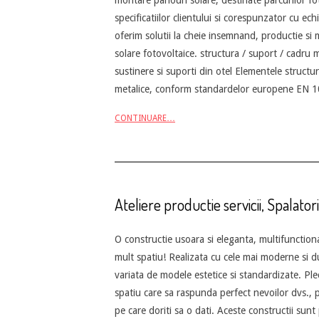
specificatiilor clientului si corespunzator cu 
oferim solutii la cheie insemnand, productie si
solare fotovoltaice. structura / suport / cadru 
sustinere si suporti din otel Elementele structur
metalice, conform standardelor europene EN 10
CONTINUARE…
Ateliere productie servicii, Spalator
2013-
O constructie usoara si eleganta, multifunctiona
05-
mult spatiu! Realizata cu cele mai moderne si d
13
variata de modele estetice si standardizate. Pl
spatiu care sa raspunda perfect nevoilor dvs., pr
pe care doriti sa o dati. Aceste constructii sun