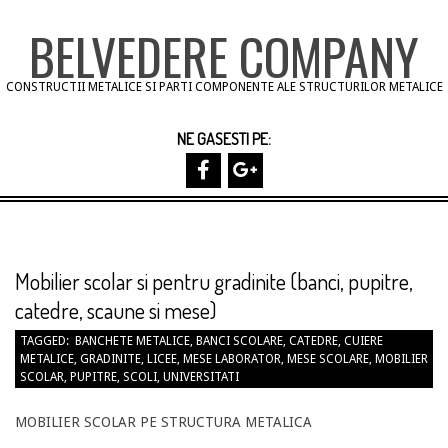
Skip
BELVEDERE COMPANY
to
content
CONSTRUCTII METALICE SI PARTI COMPONENTE ALE STRUCTURILOR METALICE
NE GASESTI PE:
Primary
Navigation
Menu
Mobilier scolar si pentru gradinite (banci, pupitre,
catedre, scaune si mese)
TAGGED:
BANCHETE METALICE
,
BANCI SCOLARE
,
CATEDRE
,
CUIERE
METALICE
,
GRADINITE
,
LICEE
,
MESE LABORATOR
,
MESE SCOLARE
,
MOBILIER
SCOLAR
,
PUPITRE
,
SCOLI
,
UNIVERSITATI
MOBILIER SCOLAR PE STRUCTURA METALICA