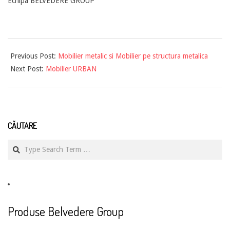
Echipa BELVEDERE GROUP
2013-
Previous Post:
Mobilier metalic si Mobilier pe structura metalica
05-
Next Post:
Mobilier URBAN
13
CĂUTARE
Search
Produse Belvedere Group