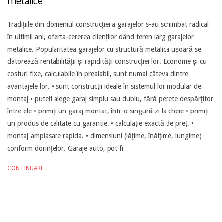
metalice
2013-
Tradițiile din domeniul construcției a garajelor s-au schimbat radical
05-
în ultimii ani, oferta-cererea clienților dând teren larg garajelor
13
metalice. Popularitatea garajelor cu structură metalica ușoară se
datorează rentabilității și rapidității construcției lor. Econome și cu
costuri fixe, calculabile în prealabil, sunt numai câteva dintre
avantajele lor. • sunt construcţii ideale în sistemul lor modular de
montaj • puteți alege garaj simplu sau dublu, fără perete despărţitor
între ele • primiți un garaj montat, într-o singură zi la cheie • primiți
un produs de calitate cu garantie. • calculaţie exactă de preţ. •
montaj-amplasare rapida. • dimensiuni (lăţime, înălţime, lungime)
conform dorințelor. Garaje auto, pot fi
CONTINUARE…