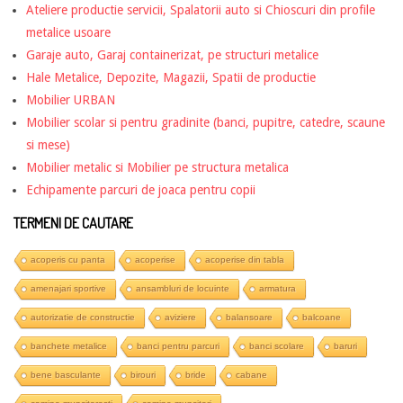
Ateliere productie servicii, Spalatorii auto si Chioscuri din profile
metalice usoare
Garaje auto, Garaj containerizat, pe structuri metalice
Hale Metalice, Depozite, Magazii, Spatii de productie
Mobilier URBAN
Mobilier scolar si pentru gradinite (banci, pupitre, catedre, scaune
si mese)
Mobilier metalic si Mobilier pe structura metalica
Echipamente parcuri de joaca pentru copii
TERMENI DE CAUTARE
acoperis cu panta
acoperise
acoperise din tabla
amenajari sportive
ansambluri de locuinte
armatura
autorizatie de constructie
aviziere
balansoare
balcoane
banchete metalice
banci pentru parcuri
banci scolare
baruri
bene basculante
birouri
bride
cabane