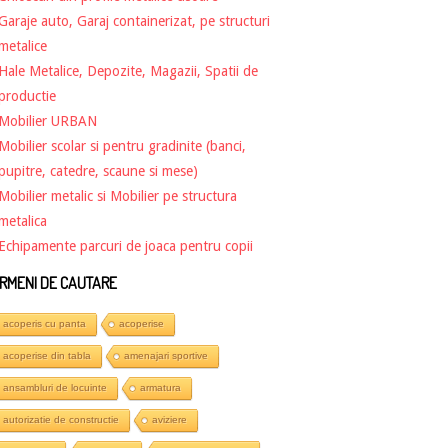
Garaje auto, Garaj containerizat, pe structuri
metalice
Hale Metalice, Depozite, Magazii, Spatii de
productie
Mobilier URBAN
Mobilier scolar si pentru gradinite (banci,
pupitre, catedre, scaune si mese)
Mobilier metalic si Mobilier pe structura
metalica
Echipamente parcuri de joaca pentru copii
RMENI DE CAUTARE
acoperis cu panta
acoperise
acoperise din tabla
amenajari sportive
ansambluri de locuinte
armatura
autorizatie de constructie
aviziere