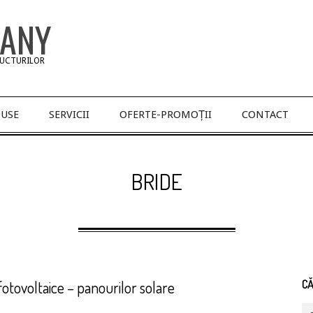
PANY
RUCTURILOR
USE
SERVICII
OFERTE-PROMOȚII
CONTACT
BRIDE
otovoltaice – panourilor solare
C
Se