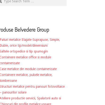
roduse Belvedere Group
Paturi metalice Etajate-Suprapuse, Simple,
Duble, orice tip/model/dimensiuni
Saltele ortopedice si tip spumogin
Containere metalice office si module
containerizate
Case metalice din module containerizate
Containere metalice, pubele metalice,
tomberoane
Structuri metalice pentru panouri fotovoltaice
– panourilor solare
Ateliere productie servicii, Spalatorii auto si
Chioscuri din profile metalice usoare