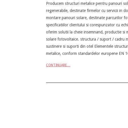
Producem structuri metalice pentru panouri sola
05-
regenerabile, destinate firmelor cu servicii in do
13
montare panouri solare, destinate parcurilor fot
specificatiilor clientului si corespunzator cu 
oferim solutii la cheie insemnand, productie si
solare fotovoltaice. structura / suport / cadru 
sustinere si suporti din otel Elementele structur
metalice, conform standardelor europene EN 10
CONTINUARE…