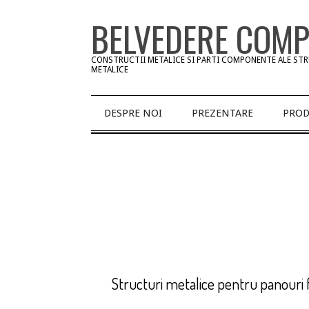
Skip
BELVEDERE COM
to
content
CONSTRUCTII METALICE SI PARTI COMPONENTE ALE ST
METALICE
Primary
DESPRE NOI
PREZENTARE
PROD
Navigation
Menu
Structuri metalice pentru panouri f
2013-