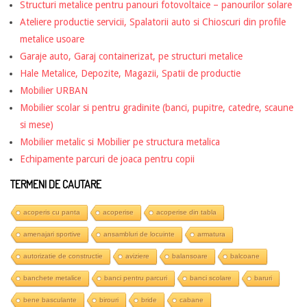
Structuri metalice pentru panouri fotovoltaice – panourilor solare
Ateliere productie servicii, Spalatorii auto si Chioscuri din profile
metalice usoare
Garaje auto, Garaj containerizat, pe structuri metalice
Hale Metalice, Depozite, Magazii, Spatii de productie
Mobilier URBAN
Mobilier scolar si pentru gradinite (banci, pupitre, catedre, scaune
si mese)
Mobilier metalic si Mobilier pe structura metalica
Echipamente parcuri de joaca pentru copii
TERMENI DE CAUTARE
acoperis cu panta
acoperise
acoperise din tabla
amenajari sportive
ansambluri de locuinte
armatura
autorizatie de constructie
aviziere
balansoare
balcoane
banchete metalice
banci pentru parcuri
banci scolare
baruri
bene basculante
birouri
bride
cabane