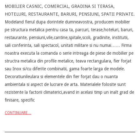
MOBILIER CASNIC, COMERCIAL, GRADINA SI TERASA,
05-
HOTELURI, RESTAURANTE, BARURI, PENSIUNI, SPATII PRIVATE.
12
Modeland fierul dupa dorintele dumneavostra, producem mobilier
pe structura metalica pentru casa ta, parcuri, terase,hoteluri, baruri,
restaurante, pensiuni,vile,cantine,spitale,scoli, gradinite, institutii,
sali conferinta, sali spectacol, unitati militare si nu numai…… Firma
noastra executa la comanda o serie intreaga de piese de mobilier pe
structra metalica din profile metalice, teava rectangulara, fier forjat
sau Inox si/cu diferite combinatii, gama foarte larga de modele.
Decoratiunileulara si elementele din fier forjat dau o nuanta
ambientala si aspect de lucrare de arta. Materialele folosite sunt
rezistente la factorii climaterici,avand in acelasi timp un inalt grad de
finisare, specific
CONTINUARE…