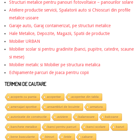
Structuri metalice pentru panouri fotovoltaice – panourilor solare
Ateliere productie servicii, Spalatorii auto si Chioscuri din profile
metalice usoare
Garaje auto, Garaj containerizat, pe structuri metalice
Hale Metalice, Depozite, Magazii, Spatii de productie
Mobilier URBAN
Mobilier scolar si pentru gradinite (banci, pupitre, catedre, scaune
si mese)
Mobilier metalic si Mobilier pe structura metalica
Echipamente parcuri de joaca pentru copii
TERMENI DE CAUTARE
acoperis cu panta
acoperise
acoperise din tabla
amenajari sportive
ansambluri de locuinte
armatura
autorizatie de constructie
aviziere
balansoare
balcoane
banchete metalice
banci pentru parcuri
banci scolare
baruri
bene basculante
birouri
bride
cabane