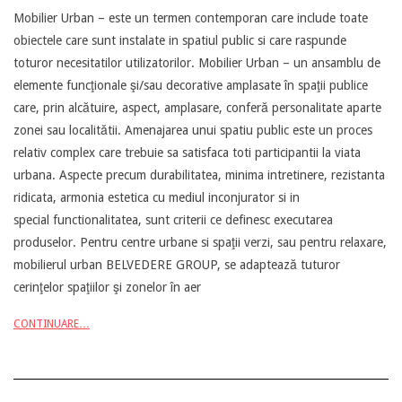
Mobilier Urban – este un termen contemporan care include toate
05-
obiectele care sunt instalate in spatiul public si care raspunde
13
toturor necesitatilor utilizatorilor. Mobilier Urban – un ansamblu de
elemente funcţionale şi/sau decorative amplasate în spaţii publice
care, prin alcătuire, aspect, amplasare, conferă personalitate aparte
zonei sau localitătii. Amenajarea unui spatiu public este un proces
relativ complex care trebuie sa satisfaca toti participantii la viata
urbana. Aspecte precum durabilitatea, minima intretinere, rezistanta
ridicata, armonia estetica cu mediul inconjurator si in
special functionalitatea, sunt criterii ce definesc executarea
produselor. Pentru centre urbane si spaţii verzi, sau pentru relaxare,
mobilierul urban BELVEDERE GROUP, se adaptează tuturor
cerinţelor spaţiilor şi zonelor în aer
CONTINUARE…