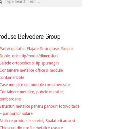
roduse Belvedere Group
Paturi metalice Etajate-Suprapuse, Simple,
Duble, orice tip/model/dimensiuni
Saltele ortopedice si tip spumogin
Containere metalice office si module
containerizate
Case metalice din module containerizate
Containere metalice, pubele metalice,
tomberoane
Structuri metalice pentru panouri fotovoltaice
– panourilor solare
Ateliere productie servicii, Spalatorii auto si
Chioscuri din profile metalice usoare