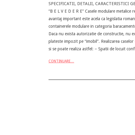
SPECIFICATII, DETALII, CARACTERISTICI
05-
“B E L V E D E R E” Casele modulare metalice re
07
avantaj important este acela ca legislatia romana
containerele modulare in categoria baracamentel
Daca nu exista autorizatie de constructie, nu ex
plateste impozit pe “imobil”. Realizarea caselor 
si se poate realiza astfel: – Spatii de locuit c
CONTINUARE…