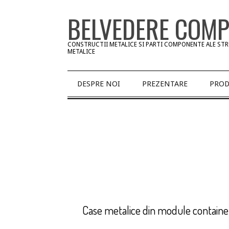
Skip
BELVEDERE COM
to
content
CONSTRUCTII METALICE SI PARTI COMPONENTE ALE ST
METALICE
Primary
DESPRE NOI
PREZENTARE
PROD
Navigation
Menu
Case metalice din module containe
2015-