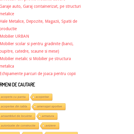
Garaje auto, Garaj containerizat, pe structuri
metalice
Hale Metalice, Depozite, Magazii, Spatii de
productie
Mobilier URBAN
Mobilier scolar si pentru gradinite (banci,
pupitre, catedre, scaune si mese)
Mobilier metalic si Mobilier pe structura
metalica
Echipamente parcuri de joaca pentru copii
RMENI DE CAUTARE
acoperis cu panta
acoperise
acoperise din tabla
amenajari sportive
ansambluri de locuinte
armatura
autorizatie de constructie
aviziere