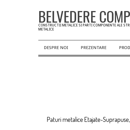
Skip
BELVEDERE COM
to
content
CONSTRUCTII METALICE SI PARTI COMPONENTE ALE ST
METALICE
Primary
DESPRE NOI
PREZENTARE
PROD
Navigation
Menu
Paturi metalice Etajate-Suprapuse,
2018-