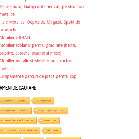
Garaje auto, Garaj containerizat, pe structuri
metalice
Hale Metalice, Depozite, Magazii, Spatii de
productie
Mobilier URBAN
Mobilier scolar si pentru gradinite (banci,
pupitre, catedre, scaune si mese)
Mobilier metalic si Mobilier pe structura
metalica
Echipamente parcuri de joaca pentru copii
RMENI DE CAUTARE
acoperis cu panta
acoperise
acoperise din tabla
amenajari sportive
ansambluri de locuinte
armatura
autorizatie de constructie
aviziere