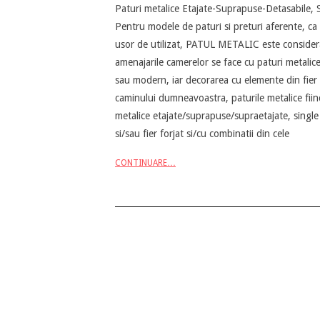
Paturi metalice Etajate-Suprapuse-Detasabile, S
05-
Pentru modele de paturi si preturi aferente, 
12
usor de utilizat, PATUL METALIC este considerat
amenajarile camerelor se face cu paturi metalice
sau modern, iar decorarea cu elemente din fier
caminului dumneavoastra, paturile metalice fii
metalice etajate/suprapuse/supraetajate, single
si/sau fier forjat si/cu combinatii din cele
CONTINUARE…