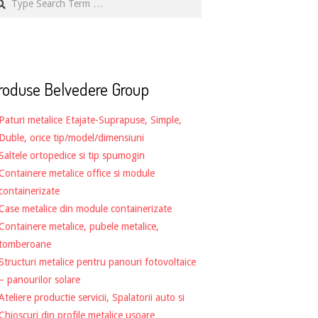
roduse Belvedere Group
Paturi metalice Etajate-Suprapuse, Simple,
Duble, orice tip/model/dimensiuni
Saltele ortopedice si tip spumogin
Containere metalice office si module
containerizate
Case metalice din module containerizate
Containere metalice, pubele metalice,
tomberoane
Structuri metalice pentru panouri fotovoltaice
– panourilor solare
Ateliere productie servicii, Spalatorii auto si
Chioscuri din profile metalice usoare