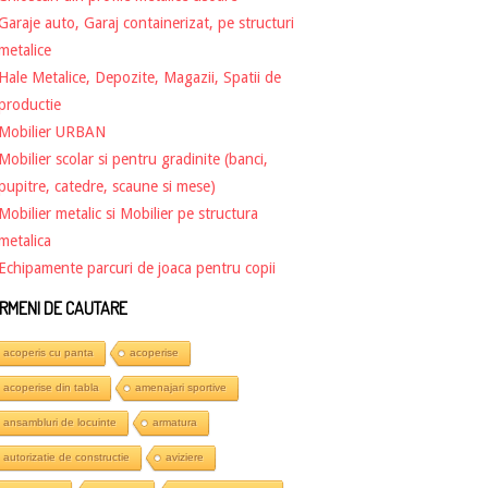
Garaje auto, Garaj containerizat, pe structuri
metalice
Hale Metalice, Depozite, Magazii, Spatii de
productie
Mobilier URBAN
Mobilier scolar si pentru gradinite (banci,
pupitre, catedre, scaune si mese)
Mobilier metalic si Mobilier pe structura
metalica
Echipamente parcuri de joaca pentru copii
RMENI DE CAUTARE
acoperis cu panta
acoperise
acoperise din tabla
amenajari sportive
ansambluri de locuinte
armatura
autorizatie de constructie
aviziere