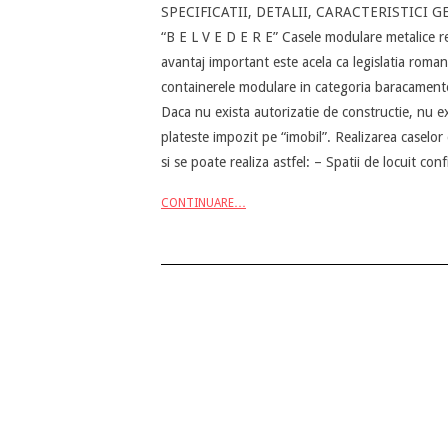
SPECIFICATII, DETALII, CARACTERISTICI
05-
“B E L V E D E R E” Casele modulare metalice re
07
avantaj important este acela ca legislatia romana
containerele modulare in categoria baracamentel
Daca nu exista autorizatie de constructie, nu ex
plateste impozit pe “imobil”. Realizarea caselor 
si se poate realiza astfel: – Spatii de locuit c
CONTINUARE…