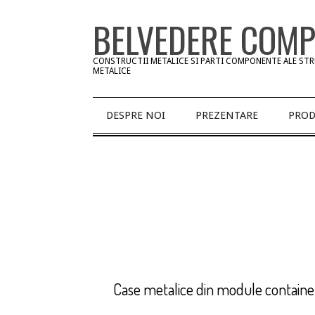
Skip
BELVEDERE COM
to
content
CONSTRUCTII METALICE SI PARTI COMPONENTE ALE ST
METALICE
Primary
DESPRE NOI
PREZENTARE
PROD
Navigation
Menu
Case metalice din module containe
2015-