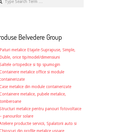
roduse Belvedere Group
Paturi metalice Etajate-Suprapuse, Simple,
Duble, orice tip/model/dimensiuni
Saltele ortopedice si tip spumogin
Containere metalice office si module
containerizate
Case metalice din module containerizate
Containere metalice, pubele metalice,
tomberoane
Structuri metalice pentru panouri fotovoltaice
– panourilor solare
Ateliere productie servicii, Spalatorii auto si
Chioscuri din profile metalice usoare