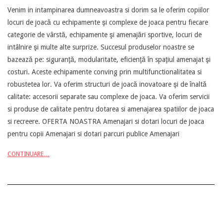
Venim in intampinarea dumneavoastra si dorim sa le oferim copiilor
05-
locuri de joacă cu echipamente şi complexe de joaca pentru fiecare
12
categorie de vârstă, echipamente şi amenajări sportive, locuri de
intâlnire şi multe alte surprize. Succesul produselor noastre se
bazează pe: siguranţă, modularitate, eficienţă în spaţiul amenajat şi
costuri. Aceste echipamente conving prin multifunctionalitatea si
robustetea lor. Va oferim structuri de joacă inovatoare şi de înaltă
calitate: accesorii separate sau complexe de joaca. Va oferim servicii
si produse de calitate pentru dotarea si amenajarea spatiilor de joaca
si recreere. OFERTA NOASTRA Amenajari si dotari locuri de joaca
pentru copii Amenajari si dotari parcuri publice Amenajari
CONTINUARE…