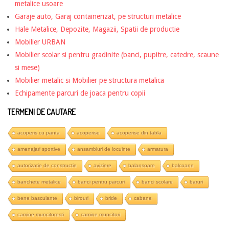
metalice usoare
Garaje auto, Garaj containerizat, pe structuri metalice
Hale Metalice, Depozite, Magazii, Spatii de productie
Mobilier URBAN
Mobilier scolar si pentru gradinite (banci, pupitre, catedre, scaune
si mese)
Mobilier metalic si Mobilier pe structura metalica
Echipamente parcuri de joaca pentru copii
TERMENI DE CAUTARE
acoperis cu panta
acoperise
acoperise din tabla
amenajari sportive
ansambluri de locuinte
armatura
autorizatie de constructie
aviziere
balansoare
balcoane
banchete metalice
banci pentru parcuri
banci scolare
baruri
bene basculante
birouri
bride
cabane
camine muncitoresti
camine muncitori