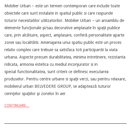
Mobilier Urban – este un termen contemporan care include toate
05-
obiectele care sunt instalate in spatiul public si care raspunde
13
toturor necesitatilor utilizatorilor. Mobilier Urban – un ansamblu de
elemente funcţionale şi/sau decorative amplasate în spaţii publice
care, prin alcătuire, aspect, amplasare, conferă personalitate aparte
zonei sau localitătii. Amenajarea unui spatiu public este un proces
relativ complex care trebuie sa satisfaca toti participantii la viata
urbana. Aspecte precum durabilitatea, minima intretinere, rezistanta
ridicata, armonia estetica cu mediul inconjurator si in
special functionalitatea, sunt criterii ce definesc executarea
produselor. Pentru centre urbane si spaţii verzi, sau pentru relaxare,
mobilierul urban BELVEDERE GROUP, se adaptează tuturor
cerinţelor spaţiilor şi zonelor în aer
CONTINUARE…