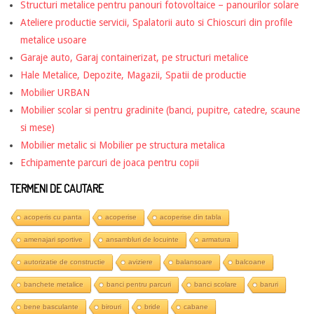
Structuri metalice pentru panouri fotovoltaice – panourilor solare
Ateliere productie servicii, Spalatorii auto si Chioscuri din profile
metalice usoare
Garaje auto, Garaj containerizat, pe structuri metalice
Hale Metalice, Depozite, Magazii, Spatii de productie
Mobilier URBAN
Mobilier scolar si pentru gradinite (banci, pupitre, catedre, scaune
si mese)
Mobilier metalic si Mobilier pe structura metalica
Echipamente parcuri de joaca pentru copii
TERMENI DE CAUTARE
acoperis cu panta
acoperise
acoperise din tabla
amenajari sportive
ansambluri de locuinte
armatura
autorizatie de constructie
aviziere
balansoare
balcoane
banchete metalice
banci pentru parcuri
banci scolare
baruri
bene basculante
birouri
bride
cabane